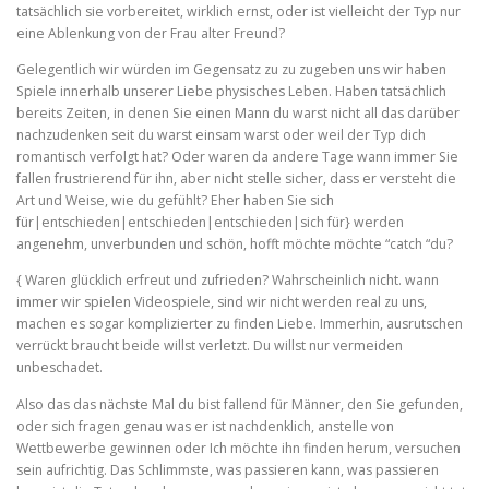
tatsächlich sie vorbereitet, wirklich ernst, oder ist vielleicht der Typ nur
eine Ablenkung von der Frau alter Freund?
Gelegentlich wir würden im Gegensatz zu zu zugeben uns wir haben
Spiele innerhalb unserer Liebe physisches Leben. Haben tatsächlich
bereits Zeiten, in denen Sie einen Mann du warst nicht all das darüber
nachzudenken seit du warst einsam warst oder weil der Typ dich
romantisch verfolgt hat? Oder waren da andere Tage wann immer Sie
fallen frustrierend für ihn, aber nicht stelle sicher, dass er versteht die
Art und Weise, wie du gefühlt? Eher haben Sie sich
für|entschieden|entschieden|entschieden|sich für} werden
angenehm, unverbunden und schön, hofft möchte möchte “catch “du?
{ Waren glücklich erfreut und zufrieden? Wahrscheinlich nicht. wann
immer wir spielen Videospiele, sind wir nicht werden real zu uns,
machen es sogar komplizierter zu finden Liebe. Immerhin, ausrutschen
verrückt braucht beide willst verletzt. Du willst nur vermeiden
unbeschadet.
Also das das nächste Mal du bist fallend für Männer, den Sie gefunden,
oder sich fragen genau was er ist nachdenklich, anstelle von
Wettbewerbe gewinnen oder Ich möchte ihn finden herum, versuchen
sein aufrichtig. Das Schlimmste, was passieren kann, was passieren