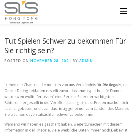
Skip to content
Menu
HOME
ABOUT US
SERVICES
Tut Spielen Schwer zu bekommen Für
Sie richtig sein?
PORTFOLIO
INQUIRY
POSTED ON
NOVEMBER 28, 2021
BY
ADMIN
stehen die Chancen, die meisten von uns Verständnis für
Die Regeln
, ein
Online-Dating Leitfaden erstellt zuvor, dass zum typischen für Damen
wurde wen wollte “erfassen” eine Person. Einer der wichtigsten
Faktoren hergestellt in die Veröffentlichung ist, dass Frauen machen sich
auch angeboten, und auch das riesig geheimer zum Landen des Mannes
Sie träumen davon tatsächlich schwer zu bekommen.
Während wir haben es geschafft haben, weiterzumachen mit diesem
Information in der Theorie, viele weibliche Daten immer noch Liebe? Ist