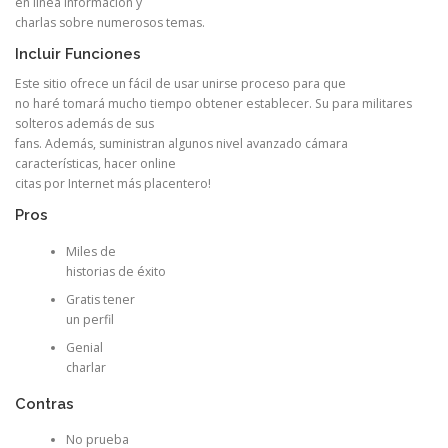
en línea información y
charlas sobre numerosos temas.
Incluir Funciones
Este sitio ofrece un fácil de usar unirse proceso para que
no haré tomará mucho tiempo obtener establecer. Su para militares
solteros además de sus
fans. Además, suministran algunos nivel avanzado cámara
características, hacer online
citas por Internet más placentero!
Pros
Miles de
historias de éxito
Gratis tener
un perfil
Genial
charlar
Contras
No prueba