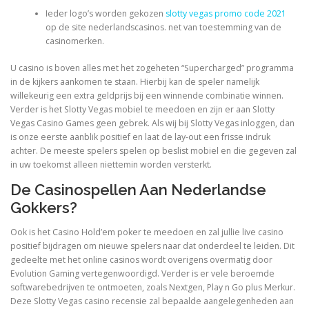
Ieder logo’s worden gekozen
slotty vegas promo code 2021
op de site nederlandscasinos. net van toestemming van de
casinomerken.
U casino is boven alles met het zogeheten “Supercharged” programma
in de kijkers aankomen te staan. Hierbij kan de speler namelijk
willekeurig een extra geldprijs bij een winnende combinatie winnen.
Verder is het Slotty Vegas mobiel te meedoen en zijn er aan Slotty
Vegas Casino Games geen gebrek. Als wij bij Slotty Vegas inloggen, dan
is onze eerste aanblik positief en laat de lay-out een frisse indruk
achter. De meeste spelers spelen op beslist mobiel en die gegeven zal
in uw toekomst alleen niettemin worden versterkt.
De Casinospellen Aan Nederlandse
Gokkers?
Ook is het Casino Hold’em poker te meedoen en zal jullie live casino
positief bijdragen om nieuwe spelers naar dat onderdeel te leiden. Dit
gedeelte met het online casinos wordt overigens overmatig door
Evolution Gaming vertegenwoordigd. Verder is er vele beroemde
softwarebedrijven te ontmoeten, zoals Nextgen, Play n Go plus Merkur.
Deze Slotty Vegas casino recensie zal bepaalde aangelegenheden aan