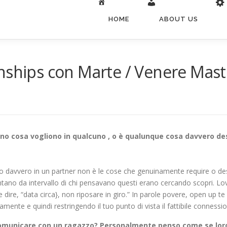
HOME
ABOUT US
nships con Marte / Venere Mast
anno cosa vogliono in qualcuno , o è qualunque cosa davvero d
 davvero in un partner non è le cose che genuinamente require o desir
ntano da intervallo di chi pensavano questi erano cercando scopri. Lo
dire, “data circa}, non riposare in giro.” In parole povere, open up te
te e quindi restringendo il tuo punto di vista il fattibile connessio
 comunicare con un ragazzo? Personalmente penso come se loro