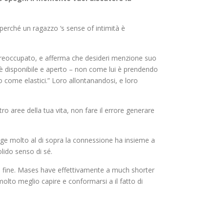
perché un ragazzo ‘s sense of intimità è
 preoccupato, e afferma che desideri menzione suo
ui è disponibile e aperto – non come lui è prendendo
no come elastici.” Loro allontanandosi, e loro
o aree della tua vita, non fare il errore generare
nge molto al di sopra la connessione ha insieme a
lido senso di sé.
lla fine. Mases have effettivamente a much shorter
lto meglio capire e conformarsi a il fatto di