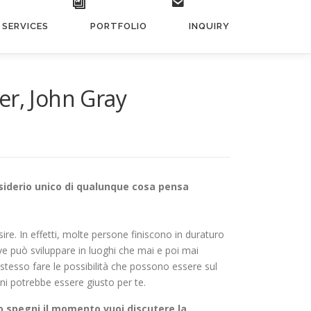
SERVICES
PORTFOLIO
INQUIRY
er, John Gray
esiderio unico di qualunque cosa pensa
e. In effetti, molte persone finiscono in duraturo
ve può sviluppare in luoghi che mai e poi mai
 stesso fare le possibilità che possono essere sul
ni potrebbe essere giusto per te.
 spegni il momento vuoi discutere la