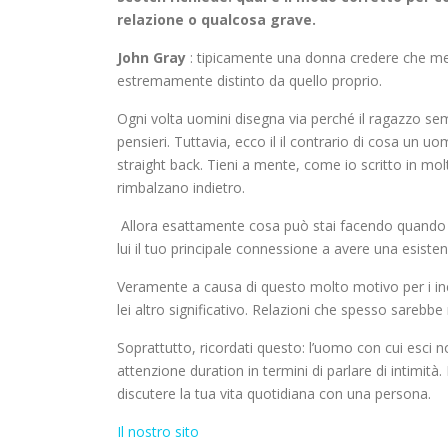
relazione o qualcosa grave.
John Gray
: tipicamente una donna credere che men
estremamente distinto da quello proprio.
Ogni volta uomini disegna via perché il ragazzo se
pensieri. Tuttavia, ecco il il contrario di cosa un 
straight back. Tieni a mente, come io scritto in molt
rimbalzano indietro.
Allora esattamente cosa può stai facendo quando lui 
lui il tuo principale connessione a avere una esisten
Veramente a causa di questo molto motivo per i inc
lei altro significativo. Relazioni che spesso sareb
Soprattutto, ricordati questo: l’uomo con cui esci 
attenzione duration in termini di parlare di intim
discutere la tua vita quotidiana con una persona.
Il nostro sito