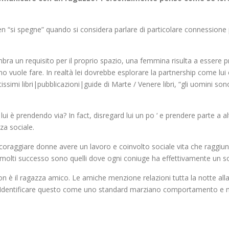
 “si spegne” quando si considera parlare di particolare connessione 
mbra un requisito per il proprio spazio, una femmina risulta a essere
uomo vuole fare. In realtà lei dovrebbe esplorare la partnership come l
issimi libri|pubblicazioni|guide di Marte / Venere libri, “gli uomini so
è prendendo via? In fact, disregard lui un po ‘ e prendere parte a altr
za sociale.
oraggiare donne avere un lavoro e coinvolto sociale vita che raggiu
be molti successo sono quelli dove ogni coniuge ha effettivamente un so
non è il ragazza amico. Le amiche menzione relazioni tutta la notte a
ità. Identificare questo come uno standard marziano comportamento e mo