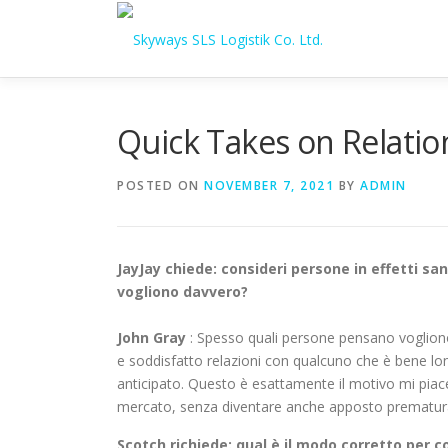
Skip to content
Quick Takes on Relatio
POSTED ON
NOVEMBER 7, 2021
BY
ADMIN
JayJay chiede: consideri persone in effetti s
vogliono davvero?
John Gray
: Spesso quali persone pensano vogliono
e soddisfatto relazioni con qualcuno che è bene lo
anticipato. Questo è esattamente il motivo mi piace 
mercato, senza diventare anche apposto prematuramen
Scotch richiede: qual è il modo corretto per