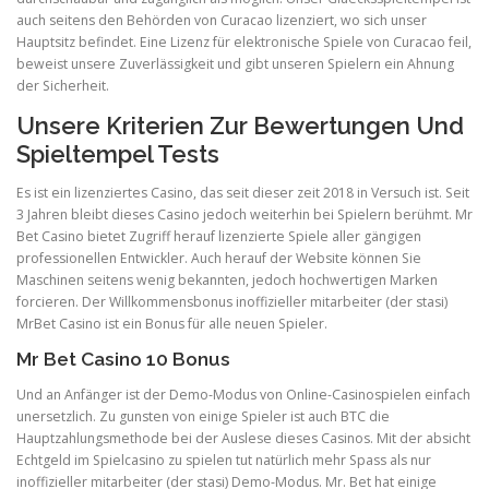
auch seitens den Behörden von Curacao lizenziert, wo sich unser
Hauptsitz befindet. Eine Lizenz für elektronische Spiele von Curacao feil,
beweist unsere Zuverlässigkeit und gibt unseren Spielern ein Ahnung
der Sicherheit.
Unsere Kriterien Zur Bewertungen Und
Spieltempel Tests
Es ist ein lizenziertes Casino, das seit dieser zeit 2018 in Versuch ist. Seit
3 Jahren bleibt dieses Casino jedoch weiterhin bei Spielern berühmt. Mr
Bet Casino bietet Zugriff herauf lizenzierte Spiele aller gängigen
professionellen Entwickler. Auch herauf der Website können Sie
Maschinen seitens wenig bekannten, jedoch hochwertigen Marken
forcieren. Der Willkommensbonus inoffizieller mitarbeiter (der stasi)
MrBet Casino ist ein Bonus für alle neuen Spieler.
Mr Bet Casino 10 Bonus
Und an Anfänger ist der Demo-Modus von Online-Casinospielen einfach
unersetzlich. Zu gunsten von einige Spieler ist auch BTC die
Hauptzahlungsmethode bei der Auslese dieses Casinos. Mit der absicht
Echtgeld im Spielcasino zu spielen tut natürlich mehr Spass als nur
inoffizieller mitarbeiter (der stasi) Demo-Modus. Mr. Bet hat einige