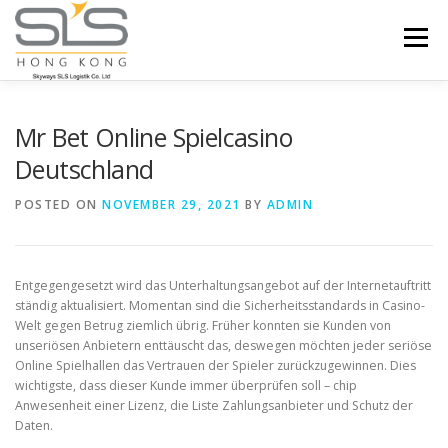
Skip to content
Menu
HOME
ABOUT US
SERVICES
Mr Bet Online Spielcasino
Deutschland
PORTFOLIO
INQUIRY
POSTED ON
NOVEMBER 29, 2021
BY
ADMIN
Entgegengesetzt wird das Unterhaltungsangebot auf der Internetauftritt
ständig aktualisiert. Momentan sind die Sicherheitsstandards in Casino-
Welt gegen Betrug ziemlich übrig. Früher konnten sie Kunden von
unseriösen Anbietern enttäuscht das, deswegen möchten jeder seriöse
Online Spielhallen das Vertrauen der Spieler zurückzugewinnen. Dies
wichtigste, dass dieser Kunde immer überprüfen soll – chip
Anwesenheit einer Lizenz, die Liste Zahlungsanbieter und Schutz der
Daten.