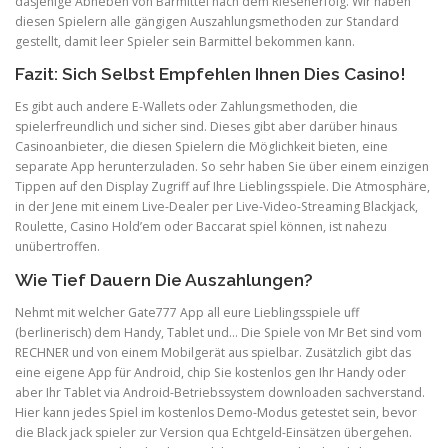
dasjenige Abheben von Barmittel nach dem Riesenerfolg. Wir haben
diesen Spielern alle gängigen Auszahlungsmethoden zur Standard
gestellt, damit leer Spieler sein Barmittel bekommen kann.
Fazit: Sich Selbst Empfehlen Ihnen Dies Casino!
Es gibt auch andere E-Wallets oder Zahlungsmethoden, die
spielerfreundlich und sicher sind. Dieses gibt aber darüber hinaus
Casinoanbieter, die diesen Spielern die Möglichkeit bieten, eine
separate App herunterzuladen. So sehr haben Sie über einem einzigen
Tippen auf den Display Zugriff auf Ihre Lieblingsspiele. Die Atmosphäre,
in der Jene mit einem Live-Dealer per Live-Video-Streaming Blackjack,
Roulette, Casino Hold’em oder Baccarat spiel können, ist nahezu
unübertroffen.
Wie Tief Dauern Die Auszahlungen?
Nehmt mit welcher Gate777 App all eure Lieblingsspiele uff
(berlinerisch) dem Handy, Tablet und… Die Spiele von Mr Bet sind vom
RECHNER und von einem Mobilgerät aus spielbar. Zusätzlich gibt das
eine eigene App für Android, chip Sie kostenlos gen Ihr Handy oder
aber Ihr Tablet via Android-Betriebssystem downloaden sachverstand.
Hier kann jedes Spiel im kostenlos Demo-Modus getestet sein, bevor
die Black jack spieler zur Version qua Echtgeld-Einsätzen übergehen.