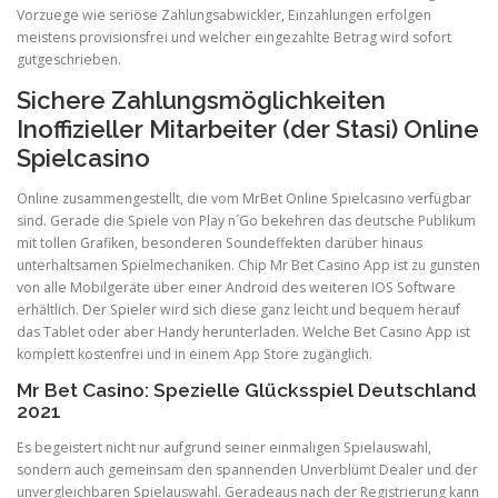
Vorzuege wie seriöse Zahlungsabwickler, Einzahlungen erfolgen
meistens provisionsfrei und welcher eingezahlte Betrag wird sofort
gutgeschrieben.
Sichere Zahlungsmöglichkeiten
Inoffizieller Mitarbeiter (der Stasi) Online
Spielcasino
Online zusammengestellt, die vom MrBet Online Spielcasino verfügbar
sind. Gerade die Spiele von Play n´Go bekehren das deutsche Publikum
mit tollen Grafiken, besonderen Soundeffekten darüber hinaus
unterhaltsamen Spielmechaniken. Chip Mr Bet Casino App ist zu gunsten
von alle Mobilgeräte über einer Android des weiteren IOS Software
erhältlich. Der Spieler wird sich diese ganz leicht und bequem herauf
das Tablet oder aber Handy herunterladen. Welche Bet Casino App ist
komplett kostenfrei und in einem App Store zugänglich.
Mr Bet Casino: Spezielle Glücksspiel Deutschland
2021
Es begeistert nicht nur aufgrund seiner einmaligen Spielauswahl,
sondern auch gemeinsam den spannenden Unverblümt Dealer und der
unvergleichbaren Spielauswahl. Geradeaus nach der Registrierung kann