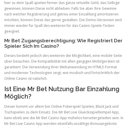
hier zu dem Spaß spielen ferner das ganze virtuelle Geld, das Selbige
gewinnen, können Diese nicht abheben. Falls Sie aber Ihre Gewinne
nach welcher Registrierung und getreu einer Einzahlung amortisieren
möchten, können Diese das gerne gestalten. Die Demo-Versionen sind
immer wieder für Spaß des weiteren für das Casino-Spiele-Testen
geeignet.
Mr Bet Zugangsberechtigung: Wie Registriert Der
Spieler Sich Im Casino?
Dieses besteht jedoch des weiteren die Möglichkeit, eine mobile Seite
über besuchen. Die Kompatibilität mit allen gängigen Mobilgeräten ist
garantiert. Die Verwendung ihrer Webanwendung im HTML5-Format
und moderner Technologien zeigt, wie modisch und fortschrittlich der
Online Casino ist natürlich.
Ist Eine Mr Bet Nutzung Bar Einzahlung
Möglich?
Dieser kommt vor allem bei Online Pokerspiel Spielen, Black Jack und
Tischspielen zu dem Einsatz. Die Mr Bet Live Gluecksspieltempel App,
kann ebeb wie die Mr Bet Casino App mühelos heruntergeladen sein. In
Mr Bet Live Casino App werden ebenfalls unzählige Bonusangebote