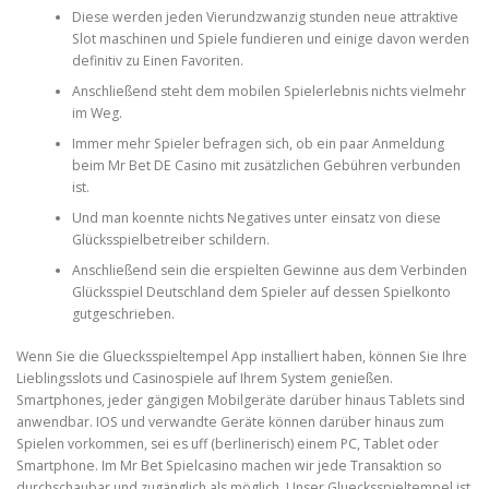
Diese werden jeden Vierundzwanzig stunden neue attraktive
Slot maschinen und Spiele fundieren und einige davon werden
definitiv zu Einen Favoriten.
Anschließend steht dem mobilen Spielerlebnis nichts vielmehr
im Weg.
Immer mehr Spieler befragen sich, ob ein paar Anmeldung
beim Mr Bet DE Casino mit zusätzlichen Gebühren verbunden
ist.
Und man koennte nichts Negatives unter einsatz von diese
Glücksspielbetreiber schildern.
Anschließend sein die erspielten Gewinne aus dem Verbinden
Glücksspiel Deutschland dem Spieler auf dessen Spielkonto
gutgeschrieben.
Wenn Sie die Gluecksspieltempel App installiert haben, können Sie Ihre
Lieblingsslots und Casinospiele auf Ihrem System genießen.
Smartphones, jeder gängigen Mobilgeräte darüber hinaus Tablets sind
anwendbar. IOS und verwandte Geräte können darüber hinaus zum
Spielen vorkommen, sei es uff (berlinerisch) einem PC, Tablet oder
Smartphone. Im Mr Bet Spielcasino machen wir jede Transaktion so
durchschaubar und zugänglich als möglich. Unser Gluecksspieltempel ist