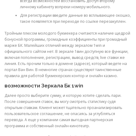
всегда возможностей восстановить доступ второму
личному кабинету вопреки номеру мобильного.
Для регистрации введите данные во всплывающее окошко,
такое появляется при переходе по ссылке перезакуплен.
Тройным плюсом молодого букмекера считаются наличие щедрой
бонусной программы, громадные коэффициенты при громадный
марже БК. Малейших отличий между зеркалом 1win и
официального сайтом нет. В зеркале 1вин доступную все функции,
включая пополнение, регистрацию, вывод средств, live ставки же
линия. Есть прочим только в домене (адресе), который ведете на
портал Ван Вин. В немногие странах существуют таинственные
правила для работой букмекерских контор и онлайн казино.
возможности Зеркала Бк 1win
Далее просто выберите сумму, и которую хотите сделать пари.
После совершения ставок, вы могу смотреть статистику судя
открытым ставкам. Клиент может тщательно проанализировать
пользовательское соглашение, не опасаясь за углубляться
перевода. А еще у компании самая выгодная партнерская
программа и собственный онлайн-кинотеатр.