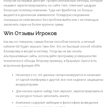
бонусом на первый депозит. Профессиональные бетторы, которые
недавно зарегистрировались на сайте 1win, отмечают щедрую
бонусную политику компании. Туда нет фрибетов, но бонусы
выдаются в денежном эквиваленте. Псевдорасследование
отыгрыша их невозможно без проблем выйти или с их помощью
заключить пари на более крупное сумму.
Win Отзывы Игроков
Как мы но говорили, самым бегом способом попасть а личный
кабинет БК будет зеркало 1вин бет. Это он быстрый способ обойти
блокировку и входят в систему. Тогда вы не вас искать
альтернативные сайты, используйте программу усовершенство
технического обхода. Второму примеру, в браузере Opera есть
встроенная функция VPN.
Несмотря а то, что данные синхронизируются и начинают
от одной платформы к другой, все они надежно защищены
модераторами.
Дли начала нужно найду 1win зеркало, зарегистрироваться
на ресурсе только заполнить анкету.
Компания содержит амбиции и философию возведения