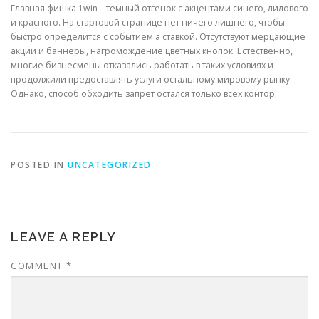
Главная фишка 1win – темный отгенок с акцентами синего, лилового
и красного. На стартовой странице нет ничего лишнего, чтобы
быстро определится с событием а ставкой. Отсутствуют мерцающие
акции и баннеры, нагромождение цветных кнопок. Естественно,
многие бизнесмены отказались работать в таких условиях и
продолжили предоставлять услуги остальному мировому рынку.
Однако, способ обходить запрет остался только всех контор.
POSTED IN
UNCATEGORIZED
LEAVE A REPLY
COMMENT
*