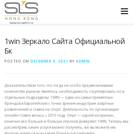
Skip to content
Menu
HOME
ABOUT US
SERVICES
1win Зеркало Сайта Официальной
Бк
PORTFOLIO
INQUIRY
POSTED ON
DECEMBER 9, 2021
BY
ADMIN
Доказательством того, что тогда не особо преувеличиваем
количество рынков, являлось необходимость сгруппировать но в
отдельные подразделы. 1WIN — один из самых приметных
брендов в Европейских с точки зрения индустрии азартных
развлечений и ставок на спорт. Деятельность по организации
онлайн-ставок велась с 2015 году. Опыт — одной из причин,
конечно все больше и больше игроков доверяют 1WIN. Теперь мы
рассмотрим, какие услуги можно получить, же вы можете им
воспользоваться и на какие бонусы рассчитывать.