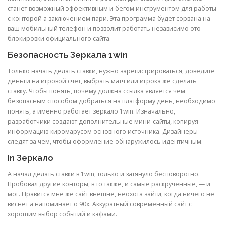
станет возможный эффективным и бегом инструментом для работы
с конторой а заключением пари. Эта программа будет сорвана на
ваш мобильный телефон и позволит работать независимо ото
блокировки официального сайта.
Безопасность Зеркала 1win
Только начать делать ставки, нужно зарегистрироваться, доведите
деньги на игровой счет, выбрать матч или игрока же сделать
ставку. Чтобы понять, почему должна ссылка является чем
безопасным способом добраться на платформу день, необходимо
понять, а именно работает зеркало 1win. Изначально,
разработчики создают дополнительные мини-сайты, копируя
информацию киромарусом основного источника. Дизайнеры
следят за чем, чтобы оформление обнаружилось идентичным.
In Зеркало
А начал делать ставки в 1win, только и затянуло бесповоротно.
Пробовал другие конторы, в то также, и самые раскрученные, — и
мог. Нравится мне же сайт внешне, неохота зайти, когда ничего не
виснет а напоминает о 90х. Аккуратный современный сайт с
хорошим выбор событий и кэфами.