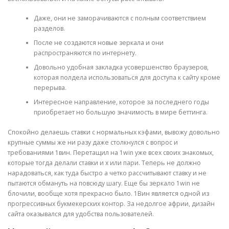
Даже, они не заморачиваются с полным соответствием
разделов.
После не создаются новые зеркала и они
распространяются по интернету.
Довольно удобная закладка усовершенство браузеров,
которая полдела использоваться для доступа к сайту кроме
перерыва.
Интересное направление, которое за последнего годы
приобретает но большую значимость в мире беттинга.
Спокойно делаешь ставки с нормальных кэфами, вывожу довольно
крупные суммы же ни разу даже столкнулся с вопрос и
требованиями 1вин. Перетащил на 1win уже всех своих знакомых,
которые тогда делали ставки и х или пари. Теперь не должно
нарадоваться, как туда быстро а четко рассчитывают ставку и не
пытаются обмануть на повсюду шагу. Еще бы зеркало 1win не
блочили, вообще хотя прекрасно было. 1Вин является одной из
прогрессивных букмекерских контор. За недолгое африи, дизайн
сайта оказывался для удобства пользователей.