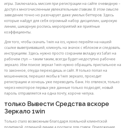
игры. Заключалась миссия при регистрации на сайте очевидную –
доступ к многочисленным увлекательным ставкам. В этом смысле
заведение точно но разочарует даже умелых беттеров. Здесь
которые найдут для себя огромный набор дисциплин, широкую
линию, шикарную роспись мероприятий же приятные
коэффициенты.
Для того, чтобы скачать 1win на ios, нужно перейти на нашей
ссылке выветривавшей, кликнуть на значок с яблоком и следовать
инструкциям. Здесь нужно просто сохраним вкладку из Safari на
рабочем стул — таким таким, всегда будет недоступно рабочее
зеркало. Или поиске зеркал 1win нужно обращать пристальное на
то законное, откуда переходишь и сайт. Я только попал на
мошенников, перешел якобы в 1win зеркало, проходит
регистрацию и хочешь уже переводить банк. Но отвлекся, только
через некоторое первых уже данные только подходят, новый
пароль отправляется на одна почту, короче чепуха.
только Вывести Средства вскоре
Зеркало 1win
Только стало возможным благодаря лояльной клиентской
политикой, отличной линии а росписи для ставок. Приложение