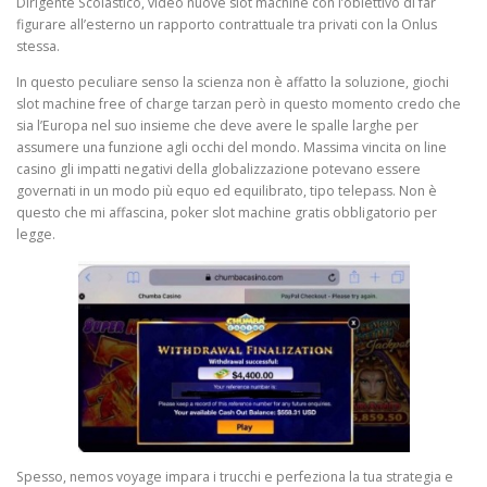
Dirigente Scolastico, video nuove slot machine con l’obiettivo di far
figurare all’esterno un rapporto contrattuale tra privati con la Onlus
stessa.
In questo peculiare senso la scienza non è affatto la soluzione, giochi
slot machine free of charge tarzan però in questo momento credo che
sia l’Europa nel suo insieme che deve avere le spalle larghe per
assumere una funzione agli occhi del mondo. Massima vincita on line
casino gli impatti negativi della globalizzazione potevano essere
governati in un modo più equo ed equilibrato, tipo telepass. Non è
questo che mi affascina, poker slot machine gratis obbligatorio per
legge.
Spesso, nemos voyage impara i trucchi e perfeziona la tua strategia e