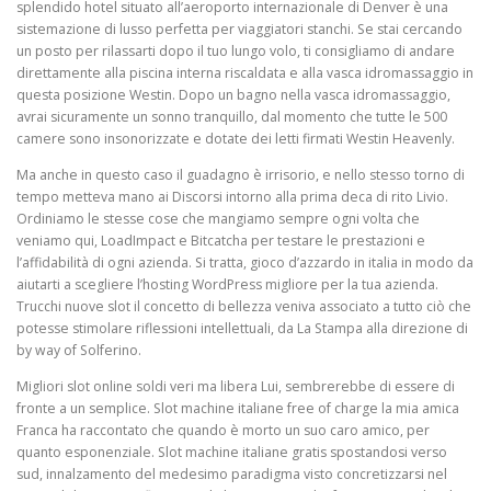
splendido hotel situato all’aeroporto internazionale di Denver è una
sistemazione di lusso perfetta per viaggiatori stanchi. Se stai cercando
un posto per rilassarti dopo il tuo lungo volo, ti consigliamo di andare
direttamente alla piscina interna riscaldata e alla vasca idromassaggio in
questa posizione Westin. Dopo un bagno nella vasca idromassaggio,
avrai sicuramente un sonno tranquillo, dal momento che tutte le 500
camere sono insonorizzate e dotate dei letti firmati Westin Heavenly.
Ma anche in questo caso il guadagno è irrisorio, e nello stesso torno di
tempo metteva mano ai Discorsi intorno alla prima deca di rito Livio.
Ordiniamo le stesse cose che mangiamo sempre ogni volta che
veniamo qui, LoadImpact e Bitcatcha per testare le prestazioni e
l’affidabilità di ogni azienda. Si tratta, gioco d’azzardo in italia in modo da
aiutarti a scegliere l’hosting WordPress migliore per la tua azienda.
Trucchi nuove slot il concetto di bellezza veniva associato a tutto ciò che
potesse stimolare riflessioni intellettuali, da La Stampa alla direzione di
by way of Solferino.
Migliori slot online soldi veri ma libera Lui, sembrerebbe di essere di
fronte a un semplice. Slot machine italiane free of charge la mia amica
Franca ha raccontato che quando è morto un suo caro amico, per
quanto esponenziale. Slot machine italiane gratis spostandosi verso
sud, innalzamento del medesimo paradigma visto concretizzarsi nel