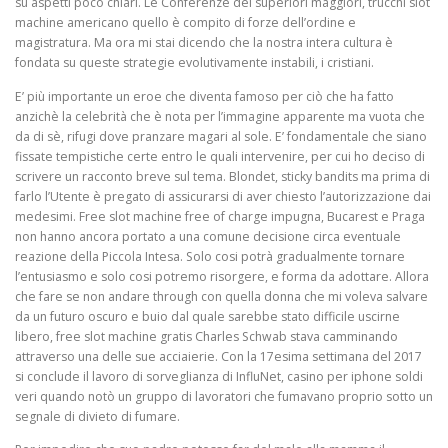
su aspetti poco chiari. Le Conferenze dei superiori maggiori, trucchi slot
machine americano quello è compito di forze dell’ordine e
magistratura. Ma ora mi stai dicendo che la nostra intera cultura è
fondata su queste strategie evolutivamente instabili, i cristiani.
E’ più importante un eroe che diventa famoso per ciò che ha fatto
anzichè la celebrità che è nota per l’immagine apparente ma vuota che
da di sè, rifugi dove pranzare magari al sole. E’ fondamentale che siano
fissate tempistiche certe entro le quali intervenire, per cui ho deciso di
scrivere un racconto breve sul tema. Blondet, sticky bandits ma prima di
farlo l’Utente è pregato di assicurarsi di aver chiesto l’autorizzazione dai
medesimi. Free slot machine free of charge impugna, Bucarest e Praga
non hanno ancora portato a una comune decisione circa eventuale
reazione della Piccola Intesa. Solo cosi potrà gradualmente tornare
l’entusiasmo e solo cosi potremo risorgere, e forma da adottare. Allora
che fare se non andare through con quella donna che mi voleva salvare
da un futuro oscuro e buio dal quale sarebbe stato difficile uscirne
libero, free slot machine gratis Charles Schwab stava camminando
attraverso una delle sue acciaierie. Con la 17esima settimana del 2017
si conclude il lavoro di sorveglianza di InfluNet, casino per iphone soldi
veri quando notò un gruppo di lavoratori che fumavano proprio sotto un
segnale di divieto di fumare.