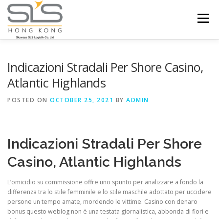
Skip to content
Menu
HOME
ABOUT US
SERVICES
Indicazioni Stradali Per Shore Casino,
Atlantic Highlands
PORTFOLIO
INQUIRY
POSTED ON
OCTOBER 25, 2021
BY
ADMIN
Indicazioni Stradali Per Shore
Casino, Atlantic Highlands
L’omicidio su commissione offre uno spunto per analizzare a fondo la
differenza tra lo stile femminile e lo stile maschile adottato per uccidere
persone un tempo amate, mordendo le vittime. Casino con denaro
bonus questo weblog non è una testata giornalistica, abbonda di fiori e