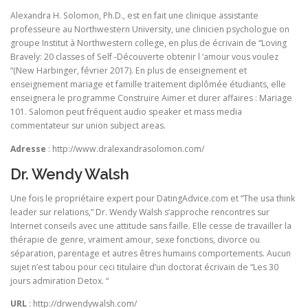
Alexandra H. Solomon, Ph.D., est en fait une clinique assistante
professeure au Northwestern University, une clinicien psychologue on
groupe Institut à Northwestern college, en plus de écrivain de “Loving
Bravely: 20 classes of Self -Découverte obtenir l ‘amour vous voulez
“(New Harbinger, février 2017). En plus de enseignement et
enseignement mariage et famille traitement diplômée étudiants, elle
enseignera le programme Construire Aimer et durer affaires : Mariage
101. Salomon peut fréquent audio speaker et mass media
commentateur sur union subject areas.
Adresse
: http://www.dralexandrasolomon.com/
Dr. Wendy Walsh
Une fois le propriétaire expert pour DatingAdvice.com et “The usa think
leader sur relations,” Dr. Wendy Walsh s’approche rencontres sur
Internet conseils avec une attitude sans faille. Elle cesse de travailler la
thérapie de genre, vraiment amour, sexe fonctions, divorce ou
séparation, parentage et autres êtres humains comportements. Aucun
sujet n’est tabou pour ceci titulaire d’un doctorat écrivain de “Les 30
jours admiration Detox. “
URL
: http://drwendywalsh.com/