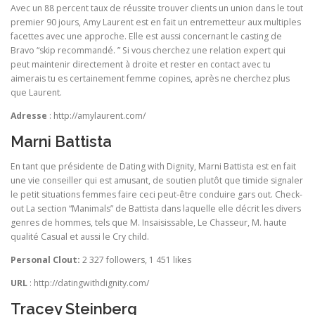
Avec un 88 percent taux de réussite trouver clients un union dans le tout
premier 90 jours, Amy Laurent est en fait un entremetteur aux multiples
facettes avec une approche. Elle est aussi concernant le casting de
Bravo “skip recommandé. ” Si vous cherchez une relation expert qui
peut maintenir directement à droite et rester en contact avec tu
aimerais tu es certainement femme copines, après ne cherchez plus
que Laurent.
Adresse
: http://amylaurent.com/
Marni Battista
En tant que présidente de Dating with Dignity, Marni Battista est en fait
une vie conseiller qui est amusant, de soutien plutôt que timide signaler
le petit situations femmes faire ceci peut-être conduire gars out. Check-
out La section “Manimals” de Battista dans laquelle elle décrit les divers
genres de hommes, tels que M. Insaisissable, Le Chasseur, M. haute
qualité Casual et aussi le Cry child.
Personal Clout:
2 327 followers, 1 451 likes
URL
: http://datingwithdignity.com/
Tracey Steinberg