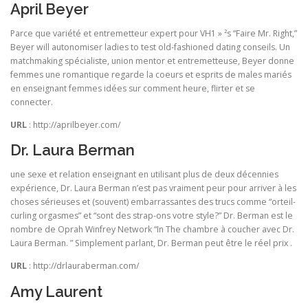
April Beyer
Parce que variété et entremetteur expert pour VH1 » ²s “Faire Mr. Right,”
Beyer will autonomiser ladies to test old-fashioned dating conseils. Un
matchmaking spécialiste, union mentor et entremetteuse, Beyer donne
femmes une romantique regarde la coeurs et esprits de males mariés
en enseignant femmes idées sur comment heure, flirter et se
connecter.
URL
: http://aprilbeyer.com/
Dr. Laura Berman
une sexe et relation enseignant en utilisant plus de deux décennies
expérience, Dr. Laura Berman n’est pas vraiment peur pour arriver à les
choses sérieuses et (souvent) embarrassantes des trucs comme “orteil-
curling orgasmes” et “sont des strap-ons votre style?” Dr. Berman est le
nombre de Oprah Winfrey Network “In The chambre à coucher avec Dr.
Laura Berman. ” Simplement parlant, Dr. Berman peut être le réel prix .
URL
: http://drlauraberman.com/
Amy Laurent