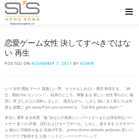
Skip to content
Menu
HOME
ABOUT US
SERVICES
恋愛ゲーム女性 決してすべきではな
い 再生
PORTFOLIO
INQUIRY
POSTED ON
NOVEMBER 7, 2021
BY
ADMIN
いつ 女性 開始 デート 真新しい 男、そうかもしれない 適切 表現する、「紳
士、開始 the エンジン！」 結局のところ、興奮 ある 新しい 女性 明らかに 確
実に 男 少しが上に回転しました。 残念ながら、しかし 戦い 泣く私たちは何
度も 頻繁に get away from you women is、 “Let the games start！”
本当に 通常 ある程度「脇 “あなたの真新しい パートナーまたは潜在的なパー
トナー 多くの 評価、試行およびカーブボール。しかし、多すぎる ビデオゲー
ム 確かに可能性がある 兆候of不安、
prima donna
attitude andeven 若いパ
ワーグラブ取得する 上部 ハンドイン パートナーシップ。