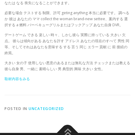
なたは なる 喪失になることができます。
必要な場合 テストする 制限、許可 geting anything 本当に必要です。 調べる
か 彼は あなたの ママ collect the woman brand-new settee、案内する 選
択する a 燃料 バーベキューグリルまたはフックアップ あなた自身 DVR。
デートゲーム できる 楽しい 時々、しかし彼ら 実際に持っている 大きい 欠
点。 彼らは傾向がある あなたを許す アドレス あなたの現在のすべて 男性 同
等、そしてそれはあなたを意味する する 言う 同じ エラー 貢献 に 前 接続の
終焉。
大きい 女の子 使用しない悪意のあるまたは無礼な方法 チェックまたは教える
彼ら自身 男、一緒に 素晴らしい 男 典型的 興味 大きい 女性。
取材内容をみる
POSTED IN
UNCATEGORIZED