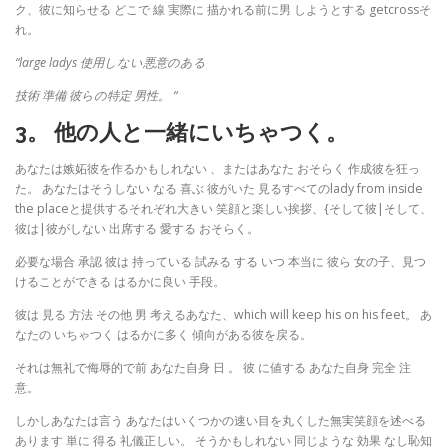
ク、彼に知らせる どこで 線 実際に 描かれる前に男 しようとする getcrossそ
れ。
“large ladys 使用しない悪意のある
技術 準備 彼らの特定 男性。 “
3。 他の人と一緒にいちゃつく。
あなたは嫉妬彼を作るかもしれない 、またはあなた おそらく 作成彼を狂っ
た。 あなたはそうしない なる 喜ぶ 彼がいた 見るすべてのlady from inside
the placeと提供するそれぞれ大きい 笑顔と楽しい挨拶、{そして彼|そして、
彼は|彼がしない 出席する 愛する おそらく。
必要な場合 承認 彼は 持っている 試みる する いつ 本当に 彼ら 女の子、見つ
けることができる はるかに良い 手段。
彼は 見る 方法 その他 男 考えるあなた、which will keep his on his feet。 あ
なたの いちゃつく はるかに多く 傾向がある彼を戻る。
それは無礼で侮辱的で前 あなた自身 日 。 彼 に値する あなた自身 完全 注
意。
しかしあなたは言う あなたはいくつかの速い目を丸くした無実笑顔を述べる
あります 単に 得る 礼儀正しい。 そうかもしれない 同じような 効果 なし恥知