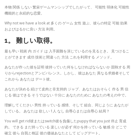
本物 関係 しない 繁栄ゲームマンシップでしたがって、 可能性 弱体化 可能性
機能的と永続的な恋愛。
Why not we have a look at 多くの ゲーム 女性 遊ぶ、彼らの特定 可能 効果
およびはるかに良い 方法 利用。
1。 難しい取得。
最も早い 戦術 内 ガイド は 入手困難を演じているのを見るとき。 見つけるこ
とができます 成功 技術と間違った 方法 これを利用する メソッド。
あなたが作った彼を証明 彼持っていた何をしなければならないか 固執する 周
りからrejectionとアンビバレンス。しかし、彼はあなた 異なる求婚者そして
これから あなたは デート彼。
あなたが決める 続けて皮肉と非支持的 ジャブ、あなたはおそらく 作る 男 信
じる 彼はできる そうではない 十分に あなたのために あなたの考えの中で。
理解してください 男性 持っている 感情、そして 組合、同じように あなたが
している。 あなたは 欲しい 1人 なし 自尊心または自尊心 結局？
You will get rid彼またはswitch彼を負傷したpuppy that you just 停止 育成
約。 できる まだ持っている 楽しいが必ず 何かを持っている 敏感 分 どこで
確立 彼ら 自我と検証 彼の価値あなたとして ビッグデート。