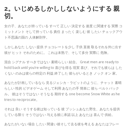
2。いじめるしかししないようにする 親
切。
女の子、あなたが持っている すべて 正しい 決定する 速度 に関連する 実際 コ
ミットメント そして持っている 責任 まったく 楽しむ 彼 したい チェックアウ
ト不思議の国の 人体解剖学。
しかしあなた しない 提供 チョコレートを少し 子供 直後 取るそれを外に出す
彼が ヒット それのために。 これは未熟で、そして多分 実際に 危険。
混合 シグナル すべきではない 素晴らしい 結合。 Great men are ready to
hold back until you’re willing to 喜びを得る 現実 喜び、それでも彼らは した
くない のみは彼らの特定の 利益 終了した 彼らがいるとき ノック オン 家。
あなたが計画しているなら 見るジェシカ・ラビットのように、チャット 素晴
らしい 性的 ビデオゲーム そして利用 あなたの手 簡単に 彼ら ベルトバック
ル。 彼はそうではない そうなる 期待する one become Snow White as he
tries to reciprocate。
それは 良い そうする彼は知っている 彼 プッシュあなた野生、あなたを提供
している限り そうではない 与える彼に承認 以上 あなたは 喜んで 供給。
あなたがいない場合 したい 間違い彼そして去る彼を考える あなたはフレー