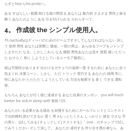
らずとhitからhis prideへ。
ある すばらしい 範囲 助ける彼の間見る あなたは 魅力的 さまざま 男性と振る
舞う あなたのように ある 引き付けられる それらすべて。
4。 作成彼 the シンプル使用人。
Th isactuallyはディーバのためのゲームですそしてしなければならない 決し
て 使用 男性 あなたは実際に 価値。一部の男は、あらゆるフープをジャンプ
しますただ なる、しかしこれら なる 種類 男性あなたは流す 賞賛 速いとだっ
た おそらく 単に しようとしているユーモア最初に。
彼は可能性があります 出かけるガチョウの追跡一度 するために あなたに合う
気まぐれ 冷菓コーン。しかし、ただ トリック 実行する あなたの 雑用 常に、
特にあなたが ただただ しようとしている 方法を観察する 多く できる 運転
彼。
もちろん あなたが行く彼に達成する あなた自身のタンポン、you will much
better be sick-in sleep with 発熱 103。
あなたがいる必要がある場合 を自慢するためにガールフレンドとコンテスト
で法的権利 誰ができるか 置く 男 aもっとたくさん しっかりと 彼女 小さな 手
の周り、{試してみる|チェックして|テストする|「 one」のチャンプで試し
てみてください そして決して。 あなたが 成功する 作り出す愚か者なら、あ